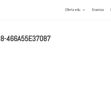
Oferta edu.
Erasmus
18-466A55E37087