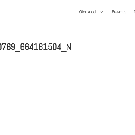
Oferta edu.
Erasmus
0769_664181504_N