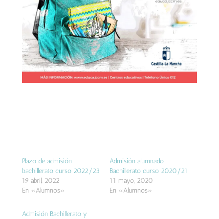
Plazo de admisión
Admisión alumnado
bachillerato curso 2022/23
Bachillerato curso 2020/21
19 abril, 2022
11 mayo, 2020
En «Alumnos»
En «Alumnos»
Admisión Bachillerato y