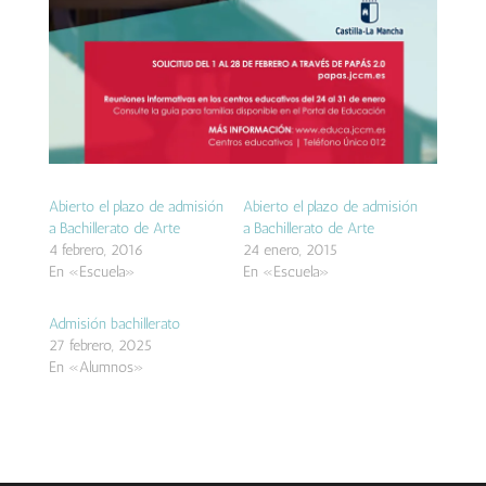
Abierto el plazo de admisión
Abierto el plazo de admisión
a Bachillerato de Arte
a Bachillerato de Arte
4 febrero, 2016
24 enero, 2015
En «Escuela»
En «Escuela»
Admisión bachillerato
27 febrero, 2025
En «Alumnos»