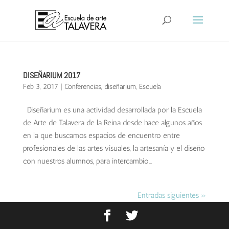
DISEÑARIUM 2017
Feb 3, 2017
|
Conferencias
,
diseñarium
,
Escuela
Diseñarium es una actividad desarrollada por la Escuela
de Arte de Talavera de la Reina desde hace algunos años
en la que buscamos espacios de encuentro entre
profesionales de las artes visuales, la artesanía y el diseño
con nuestros alumnos, para intercambio...
Entradas siguientes »