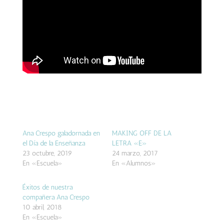
Ana Crespo galadornada en
MAKING OFF DE LA
el Día de la Enseñanza
LETRA «E»
23 octubre, 2019
24 marzo, 2017
En «Escuela»
En «Alumnos»
Éxitos de nuestra
compañera Ana Crespo
10 abril, 2018
En «Escuela»