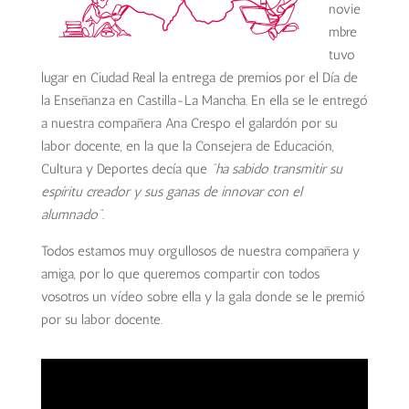
novie
mbre
tuvo
lugar en Ciudad Real la entrega de premios por el Día de
la Enseñanza en Castilla-La Mancha. En ella se le entregó
a nuestra compañera Ana Crespo el galardón por
su
labor docente, en la que la Consejera de Educación,
Cultura y Deportes decía que
“ha sabido transmitir su
espíritu creador y sus ganas de innovar con el
alumnado”.
Todos estamos muy orgullosos de nuestra compañera y
amiga, por lo que queremos compartir con todos
vosotros un vídeo sobre ella y la gala donde se le premió
por su labor docente.