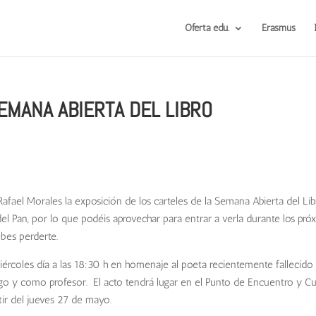
Oferta edu.
Erasmus
EMANA ABIERTA DEL LIBRO
Rafael Morales la exposición de los carteles de la Semana Abierta del L
 del Pan, por lo que podéis aprovechar para entrar a verla durante los pró
ebes perderte.
iércoles día a las 18:30 h en homenaje al poeta recientemente fallecid
o y como profesor. El acto tendrá lugar en el Punto de Encuentro y Cul
tir del jueves 27 de mayo.