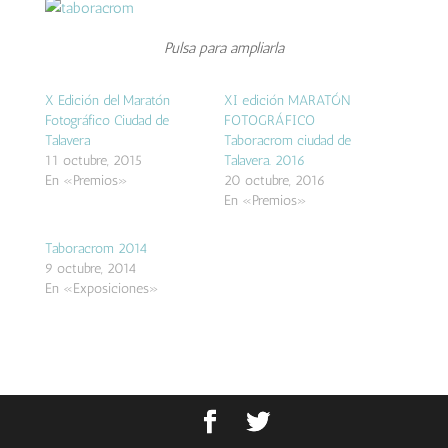
Pulsa para ampliarla
X Edición del Maratón
XI edición MARATÓN
Fotográfico Ciudad de
FOTOGRÁFICO
Talavera
Taboracrom ciudad de
11 octubre, 2015
Talavera. 2016
En «Premios»
20 octubre, 2016
En «Premios»
Taboracrom 2014
9 octubre, 2014
En «Exposiciones»