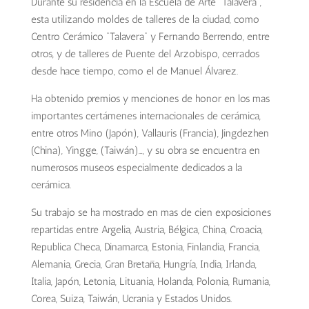
Durante su residencia en la Escuela de Arte “Talavera”,
esta utilizando moldes de talleres de la ciudad, como
Centro Cerámico “Talavera” y Fernando Berrendo, entre
otros, y de talleres de Puente del Arzobispo, cerrados
desde hace tiempo, como el de Manuel Álvarez.
Ha obtenido premios y menciones de honor en los mas
importantes certámenes internacionales de cerámica,
entre otros Mino (Japón), Vallauris (Francia), Jingdezhen
(China), Yingge, (Taiwán)…, y su obra se encuentra en
numerosos museos especialmente dedicados a la
cerámica.
Su trabajo se ha mostrado en mas de cien exposiciones
repartidas entre Argelia, Austria, Bélgica, China, Croacia,
Republica Checa, Dinamarca, Estonia, Finlandia, Francia,
Alemania, Grecia, Gran Bretaña, Hungría, India, Irlanda,
Italia, Japón, Letonia, Lituania, Holanda, Polonia, Rumania,
Corea, Suiza, Taiwán, Ucrania y Estados Unidos.