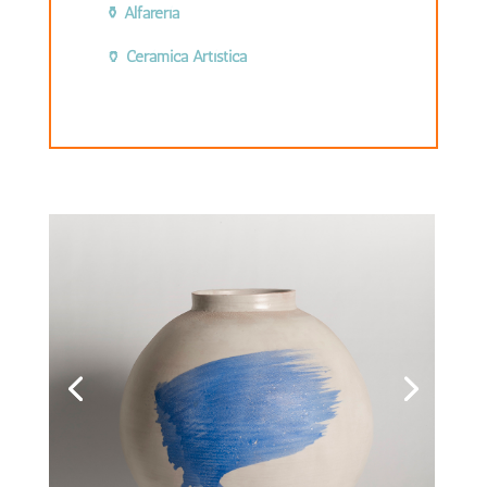
⚱️ Alfarería
🏺 Cerámica Artística