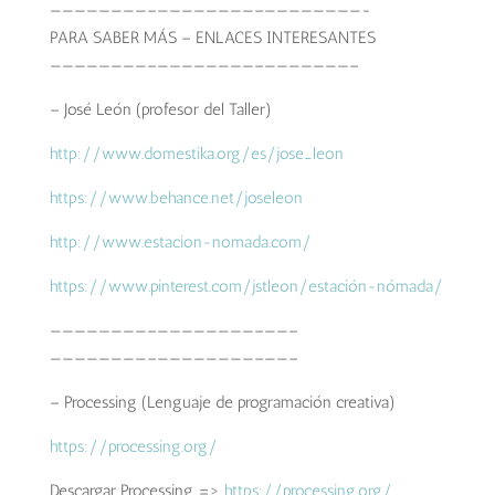
————————–
————————–
————————-
PARA SABER MÁS – ENLACES INTERESANTES
————————–
————————–
———————–
– José León (profesor del Taller)
http://www.domestika.org/
es/jose_leon
https://www.behance.net/
joseleon
http://
www.estacion-nomada.com/
https://www.pinterest.com/
jstleon/estación-nómada/
————————–
————————–
——–
————————–
————————–
——–
– Processing (Lenguaje de programación creativa)
https://processing.org/
Descargar Processing =>
https://processing.org/