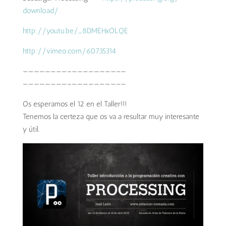
download/
http://youtu.be/
_8DMEHxOLQE
http://vimeo.com/60735314
————————–
————————–
—
————————–
————————–
—
Os esperamos el 12 en el Taller!!!
Tenemos la certeza que os va a resultar muy interesante
y útil.