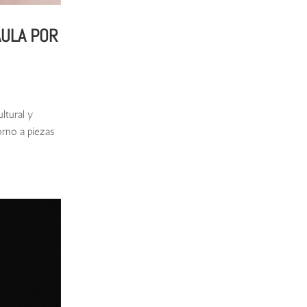
AULA POR
ltural y
orno a piezas