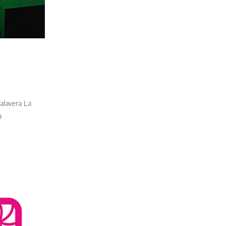
alavera La
a