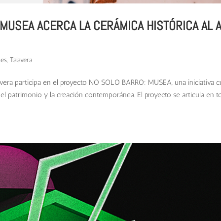
MUSEA ACERCA LA CERÁMICA HISTÓRICA AL 
nes
,
Talavera
lavera participa en el proyecto NO SOLO BARRO: MUSEA, una iniciativa cu
 el patrimonio y la creación contemporánea. El proyecto se articula en t