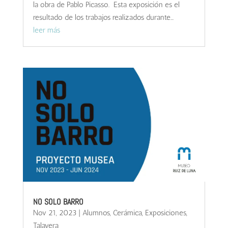
la obra de Pablo Picasso. Esta exposición es el
resultado de los trabajos realizados durante...
leer más
NO SOLO BARRO
Nov 21, 2023
|
Alumnos
,
Cerámica
,
Exposiciones
,
Talavera