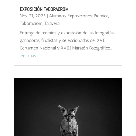
EXPOSICIÓN TABORACROM
Nov 21, 2023
|
Alumnos
,
Exposiciones
,
Premios
,
Taboracrom
,
Talavera
Entrega de premios y exposición de las fotografías
ganadoras, finalistas y seleccionadas del XVII
Certamen Nacional y XVIII Maratón Fotográfico...
leer más